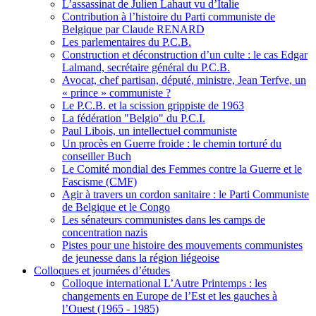
L’assassinat de Julien Lahaut vu d’Italie
Contribution à l’histoire du Parti communiste de
Belgique par Claude RENARD
Les parlementaires du P.C.B.
Construction et déconstruction d’un culte : le cas Edgar
Lalmand, secrétaire général du P.C.B.
Avocat, chef partisan, député, ministre, Jean Terfve, un
« prince » communiste ?
Le P.C.B. et la scission grippiste de 1963
La fédération "Belgio" du P.C.I.
Paul Libois, un intellectuel communiste
Un procès en Guerre froide : le chemin torturé du
conseiller Buch
Le Comité mondial des Femmes contre la Guerre et le
Fascisme (CMF)
Agir à travers un cordon sanitaire : le Parti Communiste
de Belgique et le Congo
Les sénateurs communistes dans les camps de
concentration nazis
Pistes pour une histoire des mouvements communistes
de jeunesse dans la région liégeoise
Colloques et journées d’études
Colloque international L’Autre Printemps : les
changements en Europe de l’Est et les gauches à
l’Ouest (1965 - 1985)