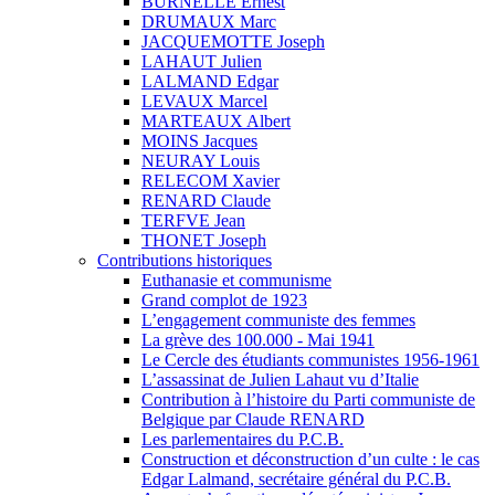
BURNELLE Ernest
DRUMAUX Marc
JACQUEMOTTE Joseph
LAHAUT Julien
LALMAND Edgar
LEVAUX Marcel
MARTEAUX Albert
MOINS Jacques
NEURAY Louis
RELECOM Xavier
RENARD Claude
TERFVE Jean
THONET Joseph
Contributions historiques
Euthanasie et communisme
Grand complot de 1923
L’engagement communiste des femmes
La grève des 100.000 - Mai 1941
Le Cercle des étudiants communistes 1956-1961
L’assassinat de Julien Lahaut vu d’Italie
Contribution à l’histoire du Parti communiste de
Belgique par Claude RENARD
Les parlementaires du P.C.B.
Construction et déconstruction d’un culte : le cas
Edgar Lalmand, secrétaire général du P.C.B.