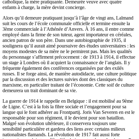
catholique, la mère pratiquante. Demeurée veuve avec quatre
enfants à charge, la mère devint concierge.
Alors qu’il demeure pratiquant jusqu’à l’âge de vingt ans, Lalmand
suit les cours de l’école communale officielle et termine ensuite la
3ème commerciale à l’Athénée d’Anvers. À 16 ans, il entre comme
employé dans la firme de son tuteur, agent importateur en céréales,
ancien patron de son père. Dans une autobiographie de 1935, il
soulignera qu’il aurait aimé poursuivre des études universitaires : les
moyens modestes de sa mère ne le permirent pas. Mais les qualités
du personnage s’affirment précocement : de 1913 à 1914, il effectue
un stage à Londres où il acquiert la connaissance de l’anglais. Il y
fréquente également des conférences organisées par des exilés
russes. Il se forge ainsi, de manière autodidacte, une culture politique
par la discussion et des lectures suivies dont des classiques du
marxisme, en particulier traitant de l’économie. Cette soif de culture
demeurera un trait dominant de sa vie.
La guerre de 1914 le rappelle en Belgique : il est mobilisé au 9ème
de Ligne. C’est à la fois la fibre sociale et l’engagement pour sa
langue qui le font adhérer au Frontpartij. Joris Van Severen en est le
responsable pour son régiment, il le devient pour son bataillon.
Malgré son évolution ultérieure, il conservera toujours une
sensibilité particulière et gardera des liens avec certains milieux
nationalistes flamands. La révolution de 1917 fait aussi forte