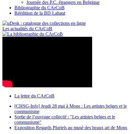
Journée des P.C. étrangers en Belgique
Bibliographie du CArCoB
Réédition de la BD Lahaut
Les actualités du CArCoB
La lettre du CArCoB
[CHSG-Info] Jeudi 28 mai à Mons : Les artistes belges et le
communisme
Sortie de l’ouvrage collectif : "Les artistes belges et le
communisme"
Exposition Regards Pluriels au musé des beaux art de Mons