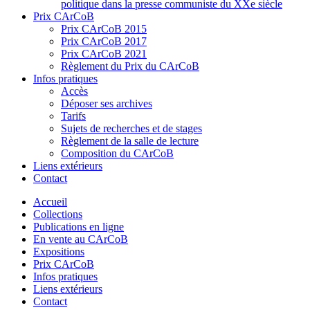
politique dans la presse communiste du XXe siècle
Prix CArCoB
Prix CArCoB 2015
Prix CArCoB 2017
Prix CArCoB 2021
Règlement du Prix du CArCoB
Infos pratiques
Accès
Déposer ses archives
Tarifs
Sujets de recherches et de stages
Règlement de la salle de lecture
Composition du CArCoB
Liens extérieurs
Contact
Accueil
Collections
Publications en ligne
En vente au CArCoB
Expositions
Prix CArCoB
Infos pratiques
Liens extérieurs
Contact