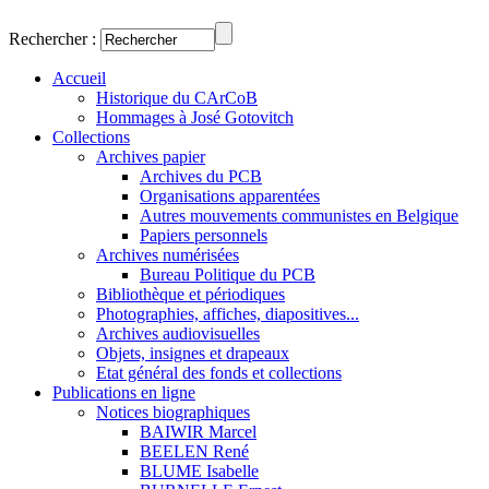
Rechercher :
Accueil
Historique du CArCoB
Hommages à José Gotovitch
Collections
Archives papier
Archives du PCB
Organisations apparentées
Autres mouvements communistes en Belgique
Papiers personnels
Archives numérisées
Bureau Politique du PCB
Bibliothèque et périodiques
Photographies, affiches, diapositives...
Archives audiovisuelles
Objets, insignes et drapeaux
Etat général des fonds et collections
Publications en ligne
Notices biographiques
BAIWIR Marcel
BEELEN René
BLUME Isabelle