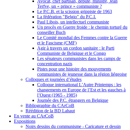
Avocat, chef partisan, député, ministre, Jean
Terfve, un « prince » communiste ?
Le P.C.B. et la scission grippiste de 1963
La fédération "Belgio" du P.C.I.
Paul Libois, un intellectuel communiste
Un procès en Guerre froide : le chemin torturé du
conseiller Buch
Le Comité mondial des Femmes contre la Guerre
et le Fascisme (CMF)
Agir à travers un cordon sanitaire : le Parti
Communiste de Belgique et le Congo
Les sénateurs communistes dans les camps de
concentration nazis
Pistes pour une histoire des mouvements
communistes de jeunesse dans la région liégeoise
Colloques et journées d’études
Colloque international L’Autre Printemps : les
changements en Europe de l’Est et les gauches à
l’Ouest (1965 - 1985)
Journée des P.C. étrangers en Belgique
Bibliographie du CArCoB
Réédition de la BD Lahaut
En vente au CArCoB
Expositions
Noirs dessins du communisme - Caricature et dessin