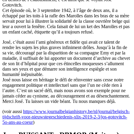
Gotovitch.
Cet épisode où, le 3 septembre 1942, à l’âge de deux ans, il a
échappé par les toits à la rafle des Marolles dans les bras de sa mère
servait pour lui à illustrer la solidarité de la classe ouvrière belge qui
leur a ouvert la fenêtre. Cela faisait de lui un ket des Marolles et pas
un enfant caché, étiquette qu’il a toujours refusé.
José, c’était aussi l’ami généreux et fidèle qui avait ce talent de
rendre les sujets les plus graves infiniment drôles. Jusqu’à la fin de
sa vie, découragé par la disparition de sa compagne Emy et par la
maladie, il suffisait de lui apporter un document d’archive au chevet
de son lit d’hôpital pour que ces étincelles moqueuses s’allument
dans ses yeux et que démarre son intelligence espiègle et son
humanité inépuisable.
José nous laisse en héritage le défi de réinventer sans cesse notre
engagement politique et intellectuel sans que l’un ne cède rien à
l’autre. C’est un sacré défi, mais nous avons son exemple pour ne
jamais céder au cynisme, au découragement et au désenchantement.
Merci José. Tu laisses un vide béant. Tu nous manques déjà.
(voir aussi
https://www.journalbelgianhistory.be/nl/journal/belgisch-
tijdschrift-voor-nieuwstegeschiedenis-xlix-2019-2-3/jos-gotovitch-
5o-ans-au-coeur
)