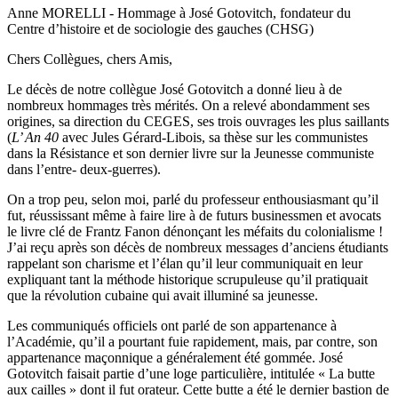
Anne MORELLI - Hommage à José Gotovitch, fondateur du
Centre d’histoire et de sociologie des gauches (CHSG)
Chers Collègues, chers Amis,
Le décès de notre collègue José Gotovitch a donné lieu à de
nombreux hommages très mérités. On a relevé abondamment ses
origines, sa direction du CEGES, ses trois ouvrages les plus saillants
(
L’ An 40
avec Jules Gérard-Libois, sa thèse sur les communistes
dans la Résistance et son dernier livre sur la Jeunesse communiste
dans l’entre- deux-guerres).
On a trop peu, selon moi, parlé du professeur enthousiasmant qu’il
fut, réussissant même à faire lire à de futurs businessmen et avocats
le livre clé de Frantz Fanon dénonçant les méfaits du colonialisme !
J’ai reçu après son décès de nombreux messages d’anciens étudiants
rappelant son charisme et l’élan qu’il leur communiquait en leur
expliquant tant la méthode historique scrupuleuse qu’il pratiquait
que la révolution cubaine qui avait illuminé sa jeunesse.
Les communiqués officiels ont parlé de son appartenance à
l’Académie, qu’il a pourtant fuie rapidement, mais, par contre, son
appartenance maçonnique a généralement été gommée. José
Gotovitch faisait partie d’une loge particulière, intitulée « La butte
aux cailles » dont il fut orateur. Cette butte a été le dernier bastion de