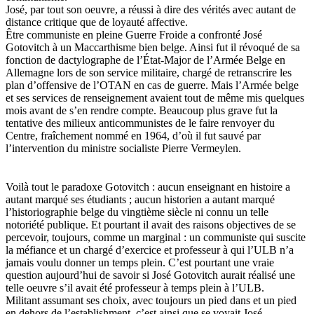
José, par tout son oeuvre, a réussi à dire des vérités avec autant de
distance critique que de loyauté affective.
Être communiste en pleine Guerre Froide a confronté José
Gotovitch à un Maccarthisme bien belge. Ainsi fut il révoqué de sa
fonction de dactylographe de l’État-Major de l’Armée Belge en
Allemagne lors de son service militaire, chargé de retranscrire les
plan d’offensive de l’OTAN en cas de guerre. Mais l’Armée belge
et ses services de renseignement avaient tout de même mis quelques
mois avant de s’en rendre compte. Beaucoup plus grave fut la
tentative des milieux anticommunistes de le faire renvoyer du
Centre, fraîchement nommé en 1964, d’où il fut sauvé par
l’intervention du ministre socialiste Pierre Vermeylen.
Voilà tout le paradoxe Gotovitch : aucun enseignant en histoire a
autant marqué ses étudiants ; aucun historien a autant marqué
l’historiographie belge du vingtième siècle ni connu un telle
notoriété publique. Et pourtant il avait des raisons objectives de se
percevoir, toujours, comme un marginal : un communiste qui suscite
la méfiance et un chargé d’exercice et professeur à qui l’ULB n’a
jamais voulu donner un temps plein. C’est pourtant une vraie
question aujourd’hui de savoir si José Gotovitch aurait réalisé une
telle oeuvre s’il avait été professeur à temps plein à l’ULB.
Militant assumant ses choix, avec toujours un pied dans et un pied
en dehors de l’establishment, c’est ainsi que se voyait José