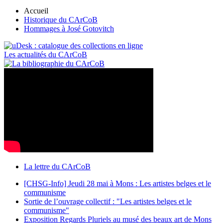
Accueil
Historique du CArCoB
Hommages à José Gotovitch
Les actualités du CArCoB
La lettre du CArCoB
[CHSG-Info] Jeudi 28 mai à Mons : Les artistes belges et le
communisme
Sortie de l’ouvrage collectif : "Les artistes belges et le
communisme"
Exposition Regards Pluriels au musé des beaux art de Mons