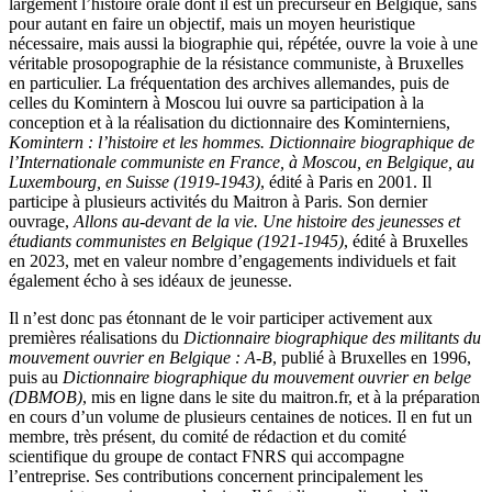
largement l’histoire orale dont il est un précurseur en Belgique, sans
pour autant en faire un objectif, mais un moyen heuristique
nécessaire, mais aussi la biographie qui, répétée, ouvre la voie à une
véritable prosopographie de la résistance communiste, à Bruxelles
en particulier. La fréquentation des archives allemandes, puis de
celles du Komintern à Moscou lui ouvre sa participation à la
conception et à la réalisation du dictionnaire des Kominterniens,
Komintern : l’histoire et les hommes. Dictionnaire biographique de
l’Internationale communiste en France, à Moscou, en Belgique, au
Luxembourg, en Suisse (1919-1943)
, édité à Paris en 2001. Il
participe à plusieurs activités du Maitron à Paris. Son dernier
ouvrage,
Allons au-devant de la vie. Une histoire des jeunesses et
étudiants communistes en Belgique (1921-1945)
, édité à Bruxelles
en 2023, met en valeur nombre d’engagements individuels et fait
également écho à ses idéaux de jeunesse.
Il n’est donc pas étonnant de le voir participer activement aux
premières réalisations du
Dictionnaire biographique des militants du
mouvement ouvrier en Belgique : A-B
, publié à Bruxelles en 1996,
puis au
Dictionnaire biographique du mouvement ouvrier en belge
(DBMOB)
, mis en ligne dans le site du maitron.fr, et à la préparation
en cours d’un volume de plusieurs centaines de notices. Il en fut un
membre, très présent, du comité de rédaction et du comité
scientifique du groupe de contact FNRS qui accompagne
l’entreprise. Ses contributions concernent principalement les