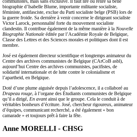
communistes, mais sans exclusive. Il faut lire ou relire sa belle
biographie d’Isabelle Blume, importante militante socialiste,
féministe, antifasciste, exclue du Parti socialiste belge (PSB) lors de
la guerre froide. Sa dernière à venir concerne le dirigeant socialiste
Victor Larock, personnalité forte du mouvement socialiste
clandestin. Il contribue également de la même manière à la
Nouvelle
Biographie Nationale
éditée par l’Académie Royale de Belgique,
Classe des Lettres et des Sciences morales et politiques dont il est
membre.
José est également directeur scientifique et longtemps animateur du
Centre des archives communistes de Belgique (CArCoB asbl),
aujourd’hui Centre des archives communistes, pacifistes, de
solidarité internationale et de lutte contre le colonialisme et
l’apartheid, en Belgique.
Doté d’une plume aiguisée depuis l’adolescence, il a collaboré au
Drapeau rouge
, à l’organe des Étudiants communistes de Belgique
qu’il a dirigé,
En avant
ainsi que le groupe. Cela le conduit à de
véritables bonheurs d’écriture. José, chercheur rigoureux, animateur
d’équipes, communicant recherché, a été également « bon
camarade » et toujours prêt à faire la fête.
Anne MORELLI - CHSG