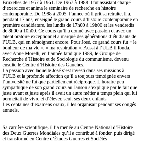
Bruxelles de 1957 à 1961. De 1967 à 1988 il fut assistant chargé
d’exercices et anima le séminaire de recherche en histoire
contemporaine. De 1988 à 2005, l’année où il prit sa retraite, il a,
pendant 17 ans, enseigné le grand cours d’histoire contemporaine en
première candidature, les lundis de 17h00 à 19h00 et les vendredis
de 8h00 à 10h00. Ce cours qu’il a donné avec passion et avec un
talent oratoire exceptionnel a marqué des générations d’étudiants de
l’ULB, qui en témoignent encore. Pour José, ce grand cours fut « le
bonheur de ma vie », « ma respiration ». Aussi à l’ULB il fonda,
avec Anne Morelli, en l’année fatidique 1989, le Groupe de
Recherche d’Histoire et de Sociologie du communisme, devenu
ensuite le Centre d’Histoire des Gauches.
La passion avec laquelle José s’est investi dans ses missions à
l’ULB et la profonde affection qu’il a toujours témoignée envers
l’université ne fut que partiellement réciproque. L’horaire peu
sympathique de son grand cours au Janson s’explique par le fait que
juste avant et juste après il avait un autre métier à temps plein qui lui
permettait de vivre et d’élever, seul, ses deux enfants.
Les centaines d’examens oraux, il les organisait pendant ses congés
annuels.
Sa carrière scientifique, il l’a menée au Centre National d’Histoire
des Deux Guerres Mondiales qu’il a contribué à fonder, puis dirigé
et transformé en Centre d’Études Guerres et Sociétés