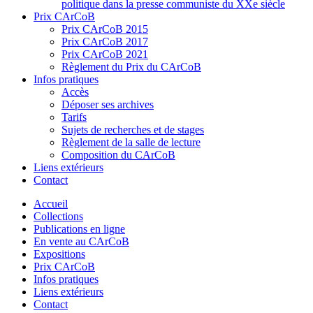
politique dans la presse communiste du XXe siècle
Prix CArCoB
Prix CArCoB 2015
Prix CArCoB 2017
Prix CArCoB 2021
Règlement du Prix du CArCoB
Infos pratiques
Accès
Déposer ses archives
Tarifs
Sujets de recherches et de stages
Règlement de la salle de lecture
Composition du CArCoB
Liens extérieurs
Contact
Accueil
Collections
Publications en ligne
En vente au CArCoB
Expositions
Prix CArCoB
Infos pratiques
Liens extérieurs
Contact