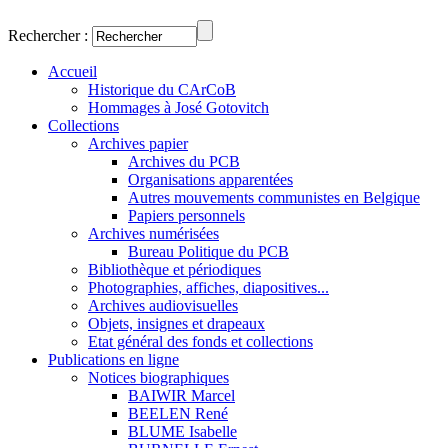
Rechercher :
Accueil
Historique du CArCoB
Hommages à José Gotovitch
Collections
Archives papier
Archives du PCB
Organisations apparentées
Autres mouvements communistes en Belgique
Papiers personnels
Archives numérisées
Bureau Politique du PCB
Bibliothèque et périodiques
Photographies, affiches, diapositives...
Archives audiovisuelles
Objets, insignes et drapeaux
Etat général des fonds et collections
Publications en ligne
Notices biographiques
BAIWIR Marcel
BEELEN René
BLUME Isabelle