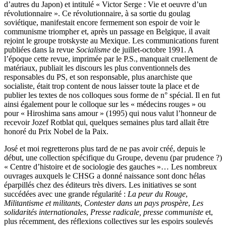
d’autres du Japon) et intitulé « Victor Serge : Vie et oeuvre d’un
révolutionnaire ». Ce révolutionnaire, à sa sortie du goulag
soviétique, manifestait encore fermement son espoir de voir le
communisme triompher et, après un passage en Belgique, il avait
rejoint le groupe trotskyste au Mexique. Les communications furent
publiées dans la revue
Socialisme
de juillet-octobre 1991. A
l’époque cette revue, imprimée par le P.S., manquait cruellement de
matériaux, publiait les discours les plus conventionnels des
responsables du PS, et son responsable, plus anarchiste que
socialiste, était trop content de nous laisser toute la place et de
publier les textes de nos colloques sous forme de n° spécial. Il en fut
ainsi également pour le colloque sur les « médecins rouges » ou
pour « Hiroshima sans amour » (1995) qui nous valut l’honneur de
recevoir Jozef Rotblat qui, quelques semaines plus tard allait être
honoré du Prix Nobel de la Paix.
José et moi regretterons plus tard de ne pas avoir créé, depuis le
début, une collection spécifique du Groupe, devenu (par prudence ?)
« Centre d’histoire et de sociologie des gauches »… Les nombreux
ouvrages auxquels le CHSG a donné naissance sont donc hélas
éparpillés chez des éditeurs très divers. Les initiatives se sont
succédées avec une grande régularité :
La peur du Rouge
,
Militantisme et militants
,
Contester dans un pays prospère
,
Les
solidarités internationales
,
Presse radicale, presse communiste
et,
plus récemment, des réflexions collectives sur les espoirs soulevés