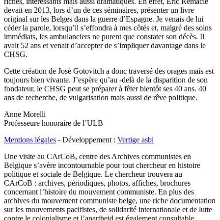
riches, intéressants mais aussi dramatiques. En effet, Eric Remacle
devait en 2013, lors d’un de ces séminaires, présenter un livre
original sur les Belges dans la guerre d’Espagne. Je venais de lui
céder la parole, lorsqu’il s’effondra à mes côtés et, malgré des soins
immédiats, les ambulanciers ne purent que constater son décès. Il
avait 52 ans et venait d’accepter de s’impliquer davantage dans le
CHSG.
Cette création de José Gotovitch a donc traversé des orages mais est
toujours bien vivante. J’espère qu’au -delà de la disparition de son
fondateur, le CHSG peut se préparer à fêter bientôt ses 40 ans. 40
ans de recherche, de vulgarisation mais aussi de rêve politique.
Anne Morelli
Professeure honoraire de l’ULB
Mentions légales
- Développement :
Vertige asbl
Une visite au CArCoB, centre des Archives communistes en
Belgique s’avère incontournable pour tout chercheur en histoire
politique et sociale de Belgique. Le chercheur trouvera au
CArCoB : archives, périodiques, photos, affiches, brochures
concernant l’histoire du mouvement communiste. En plus des
archives du mouvement communiste belge, une riche documentation
sur les mouvements pacifistes, de solidarité internationale et de lutte
contre le colonialisme et l’apartheid est également consultable.