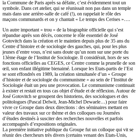
la Commune de Paris après sa défaite, c’est évidemment tout un
symbole. Dans cet atelier, qui se réunissait non pas dans un temple
mais dans une arrière-salle de café (!), on rappelait le rôle des
maçons communards et on y chantait « Le temps des Cerises »….
Un autre important « trou » de la biographie officielle qui s’est
répandue après son décès, concerne le rôle essentiel de José
Gotovitch dans la création et le maintien depuis plus de 35 ans du
Centre d’histoire et de sociologie des gauches, qui, pour les plus
jeunes d’entre vous, n’est sans doute qu’un nom sur une porte du
13ème étage de l’Institut de Sociologie. Il considérait, hors de ses
fonctions officielles au CEGES, ce Centre comme la prunelle de son
œil, son enfant illégitime bienaimé. Lorsque les Etats-partis de l’Est
se sont effondrés en 1989, la création simultanée d’un « Groupe
d’histoire et de sociologie du communisme » au sein de l’Institut de
Sociologie était un peu une provocation. Le communisme continuait
à exister et restait en tous cas objet d’étude et de réflexion. Autour de
José Gotovitch se groupent des historiens, des sociologues et des
politologues (Pascal Delwit, Jean-Michel Dewaele…) pour faire
vivre ce Groupe dans deux directions : des séminaires mettant en
valeur des travaux sur ce thème et des colloques ou Journées
d’études destinés à susciter des recherches nouvelles et parfois
accompagnés d’expositions originales.
La première initiative publique du Groupe fut un colloque qui vit se
réunir des chercheurs très divers (certains venant des Etats-Unis,