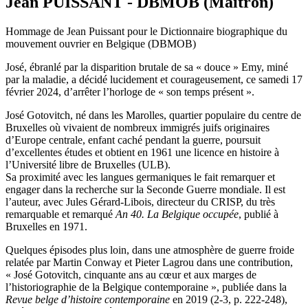
Jean PUISSANT - DBMOB (Maitron)
Hommage de Jean Puissant pour le Dictionnaire biographique du
mouvement ouvrier en Belgique (DBMOB)
José, ébranlé par la disparition brutale de sa « douce » Emy, miné
par la maladie, a décidé lucidement et courageusement, ce samedi 17
février 2024, d’arrêter l’horloge de « son temps présent ».
José Gotovitch, né dans les Marolles, quartier populaire du centre de
Bruxelles où vivaient de nombreux immigrés juifs originaires
d’Europe centrale, enfant caché pendant la guerre, poursuit
d’excellentes études et obtient en 1961 une licence en histoire à
l’Université libre de Bruxelles (ULB).
Sa proximité avec les langues germaniques le fait remarquer et
engager dans la recherche sur la Seconde Guerre mondiale. Il est
l’auteur, avec Jules Gérard-Libois, directeur du CRISP, du très
remarquable et remarqué
An 40. La Belgique occupée
, publié à
Bruxelles en 1971.
Quelques épisodes plus loin, dans une atmosphère de guerre froide
relatée par Martin Conway et Pieter Lagrou dans une contribution,
« José Gotovitch, cinquante ans au cœur et aux marges de
l’historiographie de la Belgique contemporaine », publiée dans la
Revue belge d’histoire contemporaine
en 2019 (2-3, p. 222-248),