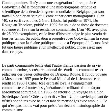
Contemporaines. Il n’y a aucune exagération à dire que José
Gotovitch a été le fondateur d’une historiographie critique et
scientifique de la deuxième guerre mondiale en Belgique, par son
travail pionnier au sein du Centre et par deux monographies. L’an
’40, co-écrit avec Jules Gérard-Libois, fut publié en 1971. Du
Rouge au Tricolore, publié en 1992 fut issue de sa thèse de doctorat,
soutenue en 1988 sur la résistance communiste. L’an ’40, avec plus
de 25.000 exemplaires, est le livre d’histoire belge le plus vendu de
tous les temps. Sa publication a propulsé José Gotovitch sur la scène
publique et sur la chaîne publique unique à l’époque, d’ailleurs. José
fut une figure publique et un intellectuel public, chose assez rare
dans ce pays.
Le parti communiste belge était l’autre grande passion de sa vie,
comme membre, secrétaire national des étudiants communistes et
rédacteur des pages culturelles du Drapeau Rouge. Il fut du voyage
à Moscou en 1957 pour le Festival Mondial de la Jeunesse e se
rendit en 1960 à Cuba. José est resté loyal à l’engagement
communiste et à toutes les générations de militants d’une façon
absolument admirable. En 1936, de retour d’un voyage en Union
Soviétique, André Gide avait écrit : « Sur l’Union soviétique tant de
vérités sont dites avec haine et tant de mensonges avec amour. » Ce
qui n’est pas moins vrai pour près d’un siècle d’historiographie du
communisme.