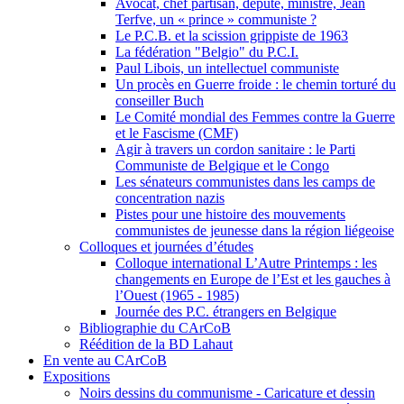
Avocat, chef partisan, député, ministre, Jean
Terfve, un « prince » communiste ?
Le P.C.B. et la scission grippiste de 1963
La fédération "Belgio" du P.C.I.
Paul Libois, un intellectuel communiste
Un procès en Guerre froide : le chemin torturé du
conseiller Buch
Le Comité mondial des Femmes contre la Guerre
et le Fascisme (CMF)
Agir à travers un cordon sanitaire : le Parti
Communiste de Belgique et le Congo
Les sénateurs communistes dans les camps de
concentration nazis
Pistes pour une histoire des mouvements
communistes de jeunesse dans la région liégeoise
Colloques et journées d’études
Colloque international L’Autre Printemps : les
changements en Europe de l’Est et les gauches à
l’Ouest (1965 - 1985)
Journée des P.C. étrangers en Belgique
Bibliographie du CArCoB
Réédition de la BD Lahaut
En vente au CArCoB
Expositions
Noirs dessins du communisme - Caricature et dessin