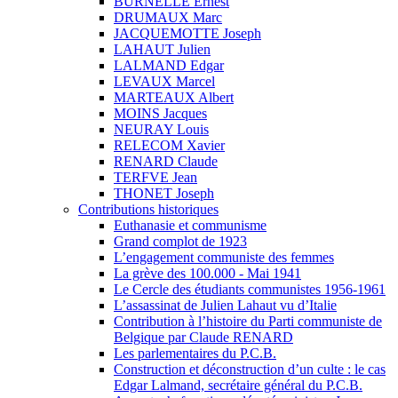
BURNELLE Ernest
DRUMAUX Marc
JACQUEMOTTE Joseph
LAHAUT Julien
LALMAND Edgar
LEVAUX Marcel
MARTEAUX Albert
MOINS Jacques
NEURAY Louis
RELECOM Xavier
RENARD Claude
TERFVE Jean
THONET Joseph
Contributions historiques
Euthanasie et communisme
Grand complot de 1923
L’engagement communiste des femmes
La grève des 100.000 - Mai 1941
Le Cercle des étudiants communistes 1956-1961
L’assassinat de Julien Lahaut vu d’Italie
Contribution à l’histoire du Parti communiste de
Belgique par Claude RENARD
Les parlementaires du P.C.B.
Construction et déconstruction d’un culte : le cas
Edgar Lalmand, secrétaire général du P.C.B.