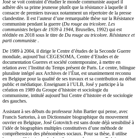
José se voit contraint d’étudier le monde communiste auquel il
adhère dès sa prime jeunesse plutôt que la résistance à laquelle il
consacre de premiers travaux notamment un répertoire de la presse
clandestine. Il est l’auteur d’une remarquable thèse sur la Résistance
communiste pendant la guerre (
Du rouge au tricolore. Les
communistes belges de 1939 à 1944
, Bruxelles, 1992) qui est
rééditée en 2018 sous le titre de
Du rouge au tricolore. Résistance et
parti communiste
.
De 1989 à 2004, il dirige le Centre d’études de la Seconde Guerre
mondiale, aujourd’hui CEGESOMA, Centre d’Etudes et de
documentation Guerres et société contemporaine, à mettre en
relation avec l’Institut du Temps présent de Paris. Le centre, bilingue
pluraliste intégré aux Archives de l’État, est unanimement reconnu
en Belgique pour la qualité de ses travaux et sa contribution au débat
public et médiatique. Enseignant à l’ULB, José y participe à la
création en 1989 du Groupe d’histoire et sociologie du
communisme, intitulé aujourd’hui Centre d’histoire et de sociologie
des gauches.
Assistant à ses débuts du professeur John Bartier qui pense, avec
Francis Sartorius, à un Dictionnaire biographique du mouvement
ouvrier en Belgique, José Gotovitch est sans doute déjà sensibilisé à
l’idée de biographies multiples constitutives d’une méthode de
compréhension des phénomènes sociaux. Pour sa thèse, il utilise