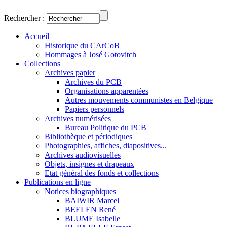
Rechercher :
Accueil
Historique du CArCoB
Hommages à José Gotovitch
Collections
Archives papier
Archives du PCB
Organisations apparentées
Autres mouvements communistes en Belgique
Papiers personnels
Archives numérisées
Bureau Politique du PCB
Bibliothèque et périodiques
Photographies, affiches, diapositives...
Archives audiovisuelles
Objets, insignes et drapeaux
Etat général des fonds et collections
Publications en ligne
Notices biographiques
BAIWIR Marcel
BEELEN René
BLUME Isabelle