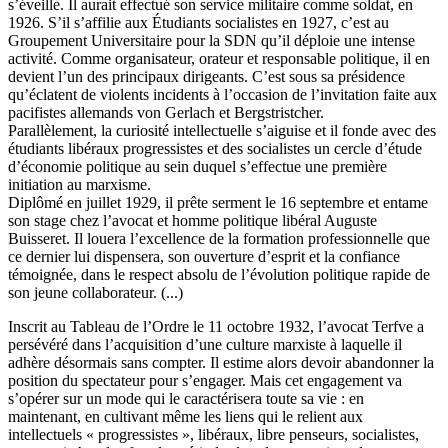
s’éveille. Il aurait effectué son service militaire comme soldat, en
1926. S’il s’affilie aux Étudiants socialistes en 1927, c’est au
Groupement Universitaire pour la SDN qu’il déploie une intense
activité. Comme organisateur, orateur et responsable politique, il en
devient l’un des principaux dirigeants. C’est sous sa présidence
qu’éclatent de violents incidents à l’occasion de l’invitation faite aux
pacifistes allemands von Gerlach et Bergstristcher.
Parallèlement, la curiosité intellectuelle s’aiguise et il fonde avec des
étudiants libéraux progressistes et des socialistes un cercle d’étude
d’économie politique au sein duquel s’effectue une première
initiation au marxisme.
Diplômé en juillet 1929, il prête serment le 16 septembre et entame
son stage chez l’avocat et homme politique libéral Auguste
Buisseret. Il louera l’excellence de la formation professionnelle que
ce dernier lui dispensera, son ouverture d’esprit et la confiance
témoignée, dans le respect absolu de l’évolution politique rapide de
son jeune collaborateur. (...)
Inscrit au Tableau de l’Ordre le 11 octobre 1932, l’avocat Terfve a
persévéré dans l’acquisition d’une culture marxiste à laquelle il
adhère désormais sans compter. Il estime alors devoir abandonner la
position du spectateur pour s’engager. Mais cet engagement va
s’opérer sur un mode qui le caractérisera toute sa vie : en
maintenant, en cultivant même les liens qui le relient aux
intellectuels « progressistes », libéraux, libre penseurs, socialistes,