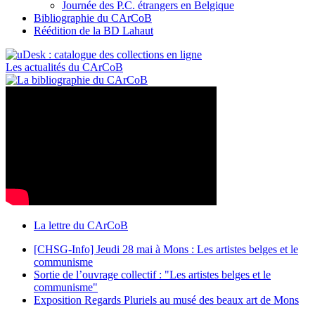
Journée des P.C. étrangers en Belgique
Bibliographie du CArCoB
Réédition de la BD Lahaut
Les actualités du CArCoB
La lettre du CArCoB
[CHSG-Info] Jeudi 28 mai à Mons : Les artistes belges et le
communisme
Sortie de l’ouvrage collectif : "Les artistes belges et le
communisme"
Exposition Regards Pluriels au musé des beaux art de Mons