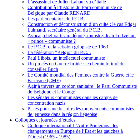
L’assassinat de Julien Lahaut vu d’Italie
Contribution à l’histoire du Parti communiste de
Belgique par Claude RENARD
Les parlementaires du P.C.B.
Construction et déconstruction d’un culte : le cas Edgar
Lalmand, secrétaire général du P.C.B.
Avocat, chef partisan, député, ministre, Jean Terfve, un
« prince » communiste ?
Le P.C.B. et la scission grippiste de 1963
La fédération "Belgio" du P.C.I.
Paul Libois, un intellectuel communiste
Un procès en Guerre froide : le chemin torturé du
conseiller Buch
Le Comité mondial des Femmes contre la Guerre et le
Fascisme (CMF)
Agir à travers un cordon sanitaire : le Parti Communiste
de Belgique et le Congo
Les sénateurs communistes dans les camps de
concentration nazis
Pistes pour une histoire des mouvements communistes
de jeunesse dans la région liégeoise
Colloques et journées d’études
Colloque international L’Autre Printemps : les
changements en Europe de l’Est et les gauches à
l’Ouest (1965 - 1985)