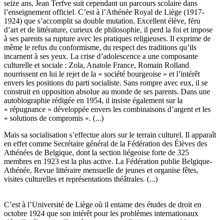
seize ans, Jean Terfve suit cependant un parcours scolaire dans
l’enseignement officiel. C’est à l’Athénée Royal de Liège (1917-
1924) que s’accomplit sa double mutation. Excellent élève, féru
d’art et de littérature, curieux de philosophie, il perd la foi et impose
à ses parents sa rupture avec les pratiques religieuses. Il exprime de
même le refus du conformisme, du respect des traditions qu’ils
incarnent à ses yeux. La crise d’adolescence a une composante
culturelle et sociale : Zola, Anatole France, Romain Rolland
nourrissent en lui le rejet de la « société bourgeoise » et l’intérêt
envers les positions du parti socialiste. Sans rompre avec eux, il se
construit en opposition absolue au monde de ses parents. Dans une
autobiographie rédigée en 1954, il insiste également sur la
« répugnance » développée envers les combinaisons d’argent et les
« solutions de compromis ». (...)
Mais sa socialisation s’effectue alors sur le terrain culturel. Il apparaît
en effet comme Secrétaire général de la Fédération des Élèves des
Athénées de Belgique, dont la section liégeoise forte de 325
membres en 1923 est la plus active. La Fédération publie Belgique-
Athénée, Revue littéraire mensuelle de jeunes et organise fêtes,
visites culturelles et représentations théâtrales. (...)
C’est à l’Université de Liège où il entame des études de droit en
octobre 1924 que son intérêt pour les problèmes internationaux