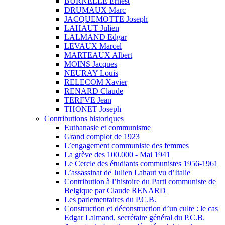
BURNELLE Ernest
DRUMAUX Marc
JACQUEMOTTE Joseph
LAHAUT Julien
LALMAND Edgar
LEVAUX Marcel
MARTEAUX Albert
MOINS Jacques
NEURAY Louis
RELECOM Xavier
RENARD Claude
TERFVE Jean
THONET Joseph
Contributions historiques
Euthanasie et communisme
Grand complot de 1923
L’engagement communiste des femmes
La grève des 100.000 - Mai 1941
Le Cercle des étudiants communistes 1956-1961
L’assassinat de Julien Lahaut vu d’Italie
Contribution à l’histoire du Parti communiste de
Belgique par Claude RENARD
Les parlementaires du P.C.B.
Construction et déconstruction d’un culte : le cas
Edgar Lalmand, secrétaire général du P.C.B.