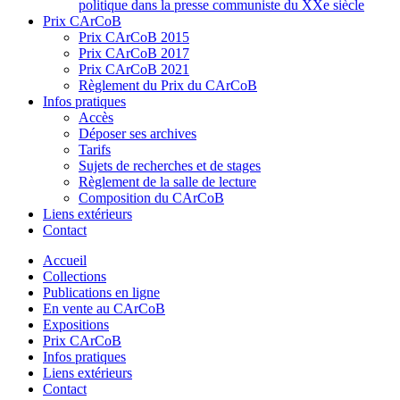
politique dans la presse communiste du XXe siècle
Prix CArCoB
Prix CArCoB 2015
Prix CArCoB 2017
Prix CArCoB 2021
Règlement du Prix du CArCoB
Infos pratiques
Accès
Déposer ses archives
Tarifs
Sujets de recherches et de stages
Règlement de la salle de lecture
Composition du CArCoB
Liens extérieurs
Contact
Accueil
Collections
Publications en ligne
En vente au CArCoB
Expositions
Prix CArCoB
Infos pratiques
Liens extérieurs
Contact