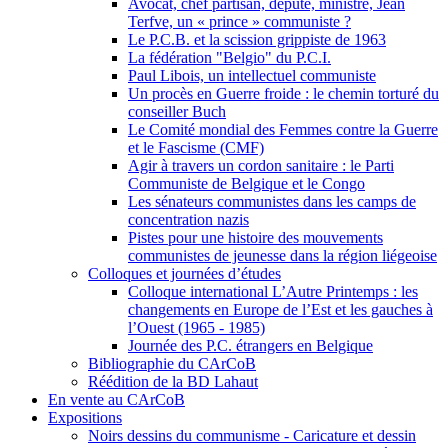
Avocat, chef partisan, député, ministre, Jean
Terfve, un « prince » communiste ?
Le P.C.B. et la scission grippiste de 1963
La fédération "Belgio" du P.C.I.
Paul Libois, un intellectuel communiste
Un procès en Guerre froide : le chemin torturé du
conseiller Buch
Le Comité mondial des Femmes contre la Guerre
et le Fascisme (CMF)
Agir à travers un cordon sanitaire : le Parti
Communiste de Belgique et le Congo
Les sénateurs communistes dans les camps de
concentration nazis
Pistes pour une histoire des mouvements
communistes de jeunesse dans la région liégeoise
Colloques et journées d’études
Colloque international L’Autre Printemps : les
changements en Europe de l’Est et les gauches à
l’Ouest (1965 - 1985)
Journée des P.C. étrangers en Belgique
Bibliographie du CArCoB
Réédition de la BD Lahaut
En vente au CArCoB
Expositions
Noirs dessins du communisme - Caricature et dessin