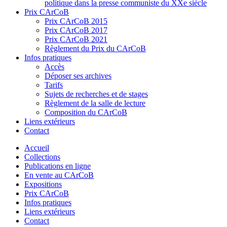
politique dans la presse communiste du XXe siècle
Prix CArCoB
Prix CArCoB 2015
Prix CArCoB 2017
Prix CArCoB 2021
Règlement du Prix du CArCoB
Infos pratiques
Accès
Déposer ses archives
Tarifs
Sujets de recherches et de stages
Règlement de la salle de lecture
Composition du CArCoB
Liens extérieurs
Contact
Accueil
Collections
Publications en ligne
En vente au CArCoB
Expositions
Prix CArCoB
Infos pratiques
Liens extérieurs
Contact