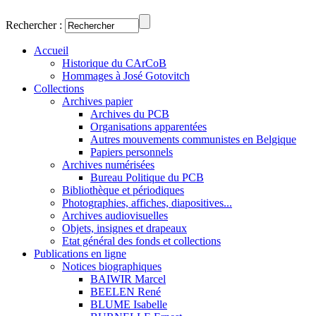
Rechercher :
Accueil
Historique du CArCoB
Hommages à José Gotovitch
Collections
Archives papier
Archives du PCB
Organisations apparentées
Autres mouvements communistes en Belgique
Papiers personnels
Archives numérisées
Bureau Politique du PCB
Bibliothèque et périodiques
Photographies, affiches, diapositives...
Archives audiovisuelles
Objets, insignes et drapeaux
Etat général des fonds et collections
Publications en ligne
Notices biographiques
BAIWIR Marcel
BEELEN René
BLUME Isabelle