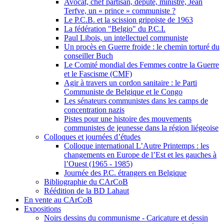
Avocat, chef partisan, député, ministre, Jean
Terfve, un « prince » communiste ?
Le P.C.B. et la scission grippiste de 1963
La fédération "Belgio" du P.C.I.
Paul Libois, un intellectuel communiste
Un procès en Guerre froide : le chemin torturé du
conseiller Buch
Le Comité mondial des Femmes contre la Guerre
et le Fascisme (CMF)
Agir à travers un cordon sanitaire : le Parti
Communiste de Belgique et le Congo
Les sénateurs communistes dans les camps de
concentration nazis
Pistes pour une histoire des mouvements
communistes de jeunesse dans la région liégeoise
Colloques et journées d’études
Colloque international L’Autre Printemps : les
changements en Europe de l’Est et les gauches à
l’Ouest (1965 - 1985)
Journée des P.C. étrangers en Belgique
Bibliographie du CArCoB
Réédition de la BD Lahaut
En vente au CArCoB
Expositions
Noirs dessins du communisme - Caricature et dessin