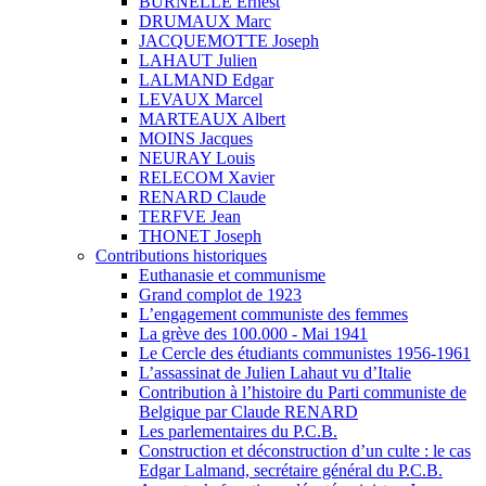
BURNELLE Ernest
DRUMAUX Marc
JACQUEMOTTE Joseph
LAHAUT Julien
LALMAND Edgar
LEVAUX Marcel
MARTEAUX Albert
MOINS Jacques
NEURAY Louis
RELECOM Xavier
RENARD Claude
TERFVE Jean
THONET Joseph
Contributions historiques
Euthanasie et communisme
Grand complot de 1923
L’engagement communiste des femmes
La grève des 100.000 - Mai 1941
Le Cercle des étudiants communistes 1956-1961
L’assassinat de Julien Lahaut vu d’Italie
Contribution à l’histoire du Parti communiste de
Belgique par Claude RENARD
Les parlementaires du P.C.B.
Construction et déconstruction d’un culte : le cas
Edgar Lalmand, secrétaire général du P.C.B.