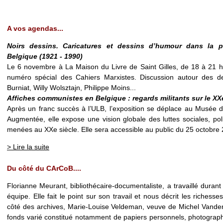
A vos agendas...
Noirs dessins. Caricatures et dessins d’humour dans la 
Belgique (1921 - 1990)
Le 6 novembre à La Maison du Livre de Saint Gilles, de 18 à 21 h
numéro spécial des Cahiers Marxistes. Discussion autour des de
Burniat, Willy Wolsztajn, Philippe Moins...
Affiches communistes en Belgique : regards militants sur le XXe
Après un franc succès à l’ULB, l’exposition se déplace au Musée 
Augmentée, elle expose une vision globale des luttes sociales, poli
menées au XXe siècle. Elle sera accessible au public du 25 octobre 
> Lire la suite
Du côté du CArCoB....
Florianne Meurant, bibliothécaire-documentaliste, a travaillé duran
équipe. Elle fait le point sur son travail et nous décrit les richesse
côté des archives, Marie-Louise Veldeman, veuve de Michel Vande
fonds varié constitué notamment de papiers personnels, photographi