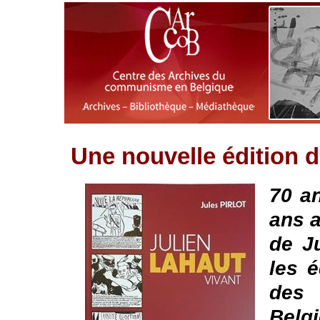
Une nouvelle édition 
70 an
ans a
de Ju
les é
des 
Belg