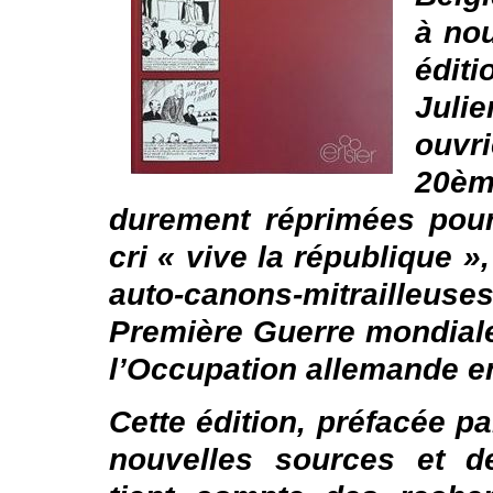
à no
édit
Juli
ouvr
20èm
durement réprimées pour 
cri « vive la république »
auto-canons-mitrailleus
Première Guerre mondiale
l’Occupation allemande e
Cette édition, préfacée 
nouvelles sources et d