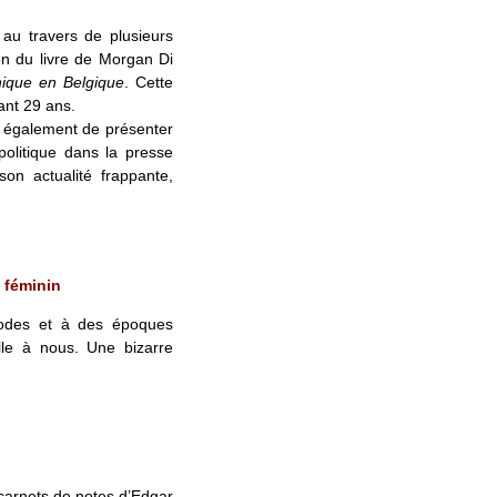
 au travers de plusieurs
ion du livre de Morgan Di
hique en Belgique
. Cette
ant 29 ans.
nt également de présenter
politique dans la presse
on actualité frappante,
 féminin
modes et à des époques
lle à nous. Une bizarre
 carnets de notes d’Edgar