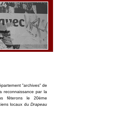
département "archives" de
a reconnaissance par la
us fêterons le 20ème
nciens locaux du
Drapeau