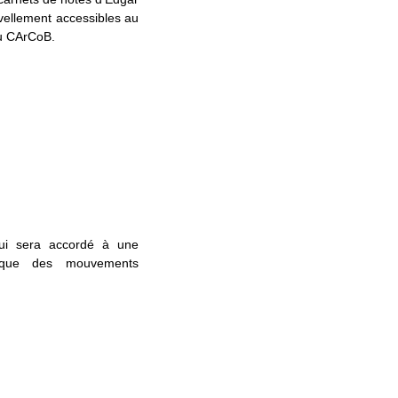
vellement accessibles au
du CArCoB.
ui sera accordé à une
orique des mouvements