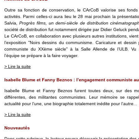
Outre sa fonction de conservation, le CArCoB valorise ses fonds
activités. Parmi celles-ci aura lieu le 28 mai prochain la présentat
Salvia,
Progrès films, un demi-siècle de distribution cinématograp
société de distribution fut notamment dirigée par Didier Geluck pend
Le CArCoB, en collaboration avec plusieurs autres institutions, vie
l’exposition "Noirs dessins du communisme. Caricature et dessin 
communiste du XXème siècle" à la Salle Allende de l’ULB. Vu s
l’équipe se prépare à la faire voyager.
> Lire la suite
Isabelle Blume et Fanny Beznos : l’engagement communiste au
Isabelle Blume et Fanny Beznos furent toutes deux, sur des 
différentes, des militantes communistes. Leur mémoire se rappe
actualité pour l’une, une biographie totalement inédite pour l’autre...
> Lire la suite
Nouveautés
Dans cette rubrique, le lecteur pourra découvrir la présentation des